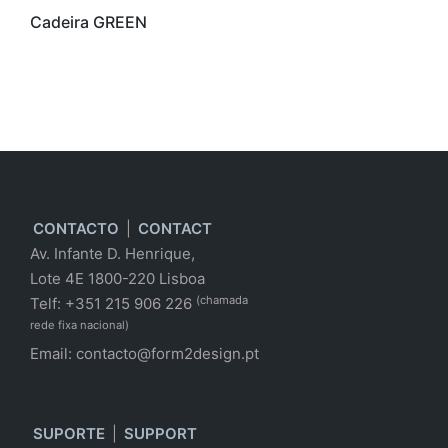
Cadeira GREEN
CONTACTO
|
CONTACT
Av. Infante D. Henrique,
Lote 4E 1800-220 Lisboa
(chamada
Telf: +351 215 906 226
rede fixa nacional)
Email:
contacto@form2design.pt
SUPORTE
|
SUPPORT