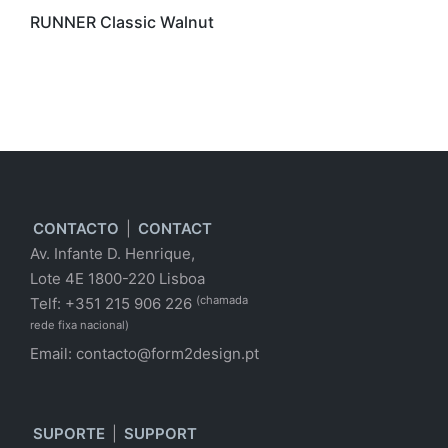
RUNNER Classic Walnut
CONTACTO
|
CONTACT
Av. Infante D. Henrique,
Lote 4E 1800-220 Lisboa
(chamada
Telf: +351 215 906 226
rede fixa nacional)
Email:
contacto@form2design.pt
SUPORTE
|
SUPPORT