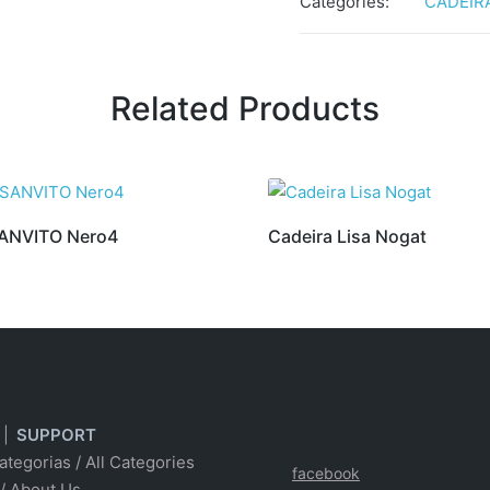
Categories:
CADEIR
Related Products
SANVITO Nero4
Cadeira Lisa Nogat
|
SUPPORT
ategorias
/
All Categories
facebook
/ About Us