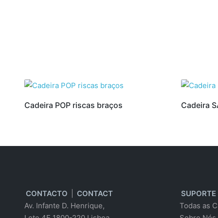
Cadeira POP riscas braços
Cadeira 
CONTACTO
|
CONTACT
SUPORTE
Av. Infante D. Henrique,
Todas as C
Lote 4E 1800-220 Lisboa
Sobre Nós