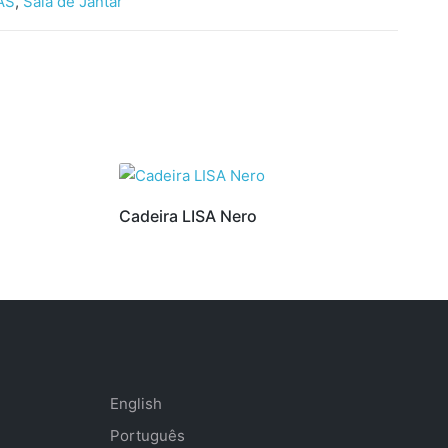
AS
,
Sala de Jantar
Cadeira LISA Nero
English
Português