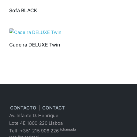
Sofá BLACK
Cadeira DELUXE Twin
CONTACTO
|
CONTACT
Av. Infante D. Henrique,
Lote 4E 1800-220 Lisboa
(chamada
Telf: +351 215 906 226
rede fixa nacional)