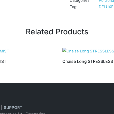
Categories:
Poltron
Tag:
DELUXE
Related Products
IST
Chaise Long STRESSLESS
|
SUPPORT
ategorias
/
All Categories