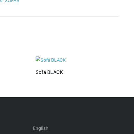
as
,
SOFÁS
Sofá BLACK
English