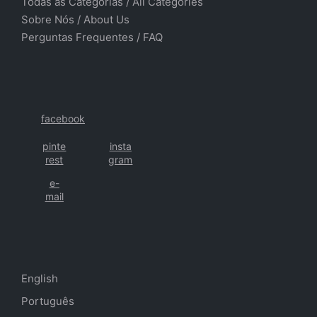
Todas as Categorias
/
All Categories
Sobre Nós
/ About Us
Perguntas Frequentes
/
FAQ
facebook
pinte
insta
rest
gram
e-
mail
English
Português