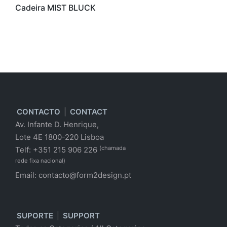
Cadeira MIST BLUCK
CONTACTO
|
CONTACT
Av. Infante D. Henrique,
Lote 4E 1800-220 Lisboa
(chamada
Telf: +351 215 906 226
rede fixa nacional)
Email:
contacto@form2design.pt
SUPORTE
|
SUPPORT