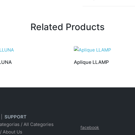
Related Products
LLUNA
Aplique LLAMP
|
SUPPORT
ategorias
/
All Categories
facebook
/ About Us