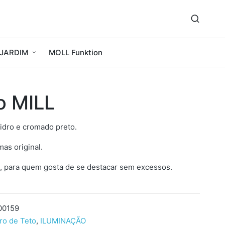
JARDIM
MOLL Funktion
o MILL
idro e cromado preto.
as original.
o, para quem gosta de se destacar sem excessos.
00159
ro de Teto
,
ILUMINAÇÃO