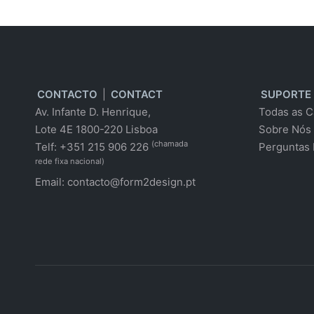
CONTACTO
|
CONTACT
SUPORTE
Av. Infante D. Henrique,
Todas as C
Lote 4E 1800-220 Lisboa
Sobre Nós
(chamada
Telf: +351 215 906 226
Perguntas 
rede fixa nacional)
Email:
contacto@form2design.pt