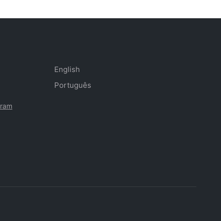
English
Português
gram