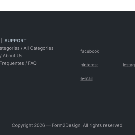
|
SUPPORT
ategorias
/
All Categories
facebook
/ About Us
Frequentes
/
FAQ
pinterest
insta
e-mail
Copyright 2026 — Form2Design. All rights reserved.