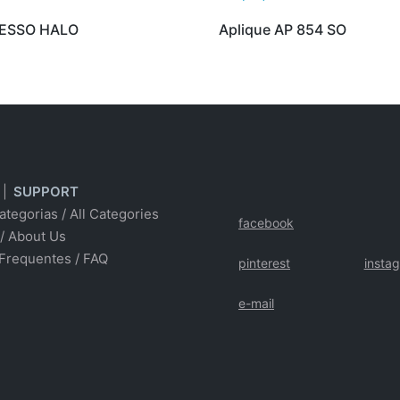
GESSO HALO
Aplique AP 854 SO
|
SUPPORT
ategorias
/
All Categories
facebook
/ About Us
Frequentes
/
FAQ
pinterest
insta
e-mail