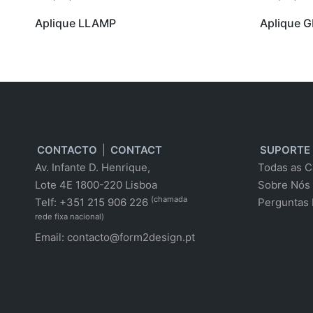
Aplique LLAMP
Aplique 
CONTACTO
|
CONTACT
SUPORTE
Av. Infante D. Henrique,
Todas as C
Lote 4E 1800-220 Lisboa
Sobre Nós
(chamada
Telf: +351 215 906 226
Perguntas 
rede fixa nacional)
Email:
contacto@form2design.pt