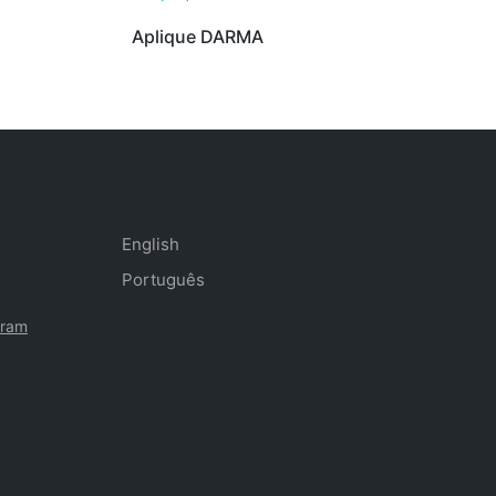
Aplique DARMA
English
Português
gram