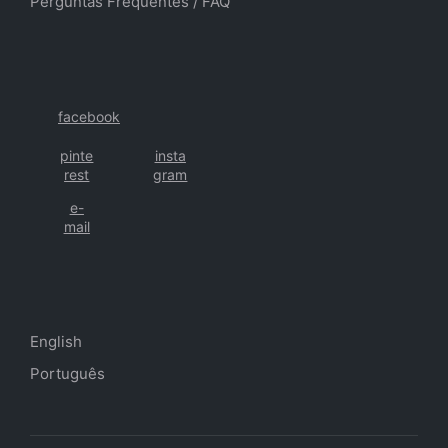
Perguntas Frequentes
/
FAQ
facebook
pinte
insta
rest
gram
e-
mail
English
Português