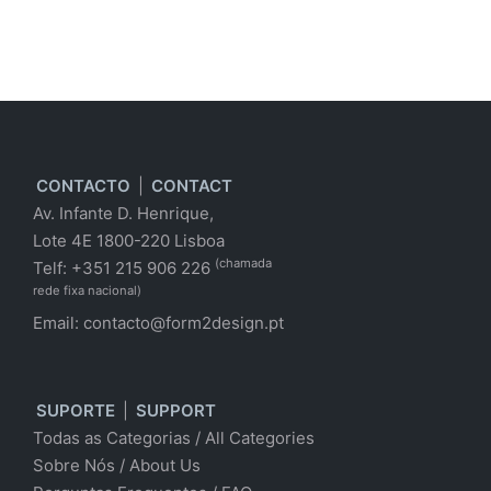
CONTACTO
|
CONTACT
Av. Infante D. Henrique,
Lote 4E 1800-220 Lisboa
(chamada
Telf: +351 215 906 226
rede fixa nacional)
Email:
contacto@form2design.pt
SUPORTE
|
SUPPORT
Todas as Categorias
/
All Categories
Sobre Nós
/ About Us