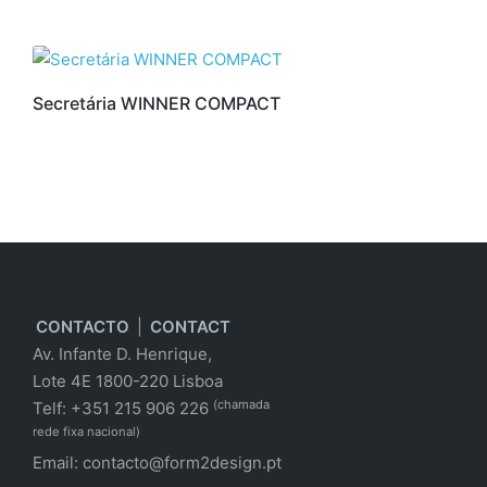
Secretária WINNER COMPACT
CONTACTO
|
CONTACT
Av. Infante D. Henrique,
Lote 4E 1800-220 Lisboa
(chamada
Telf: +351 215 906 226
rede fixa nacional)
Email:
contacto@form2design.pt