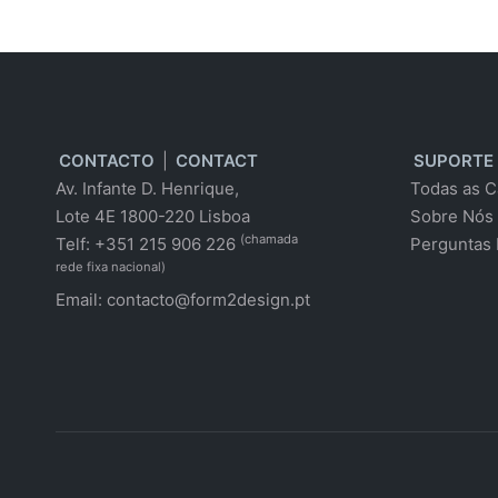
CONTACTO
|
CONTACT
SUPORTE
Av. Infante D. Henrique,
Todas as C
Lote 4E 1800-220 Lisboa
Sobre Nós
(chamada
Telf: +351 215 906 226
Perguntas 
rede fixa nacional)
Email:
contacto@form2design.pt