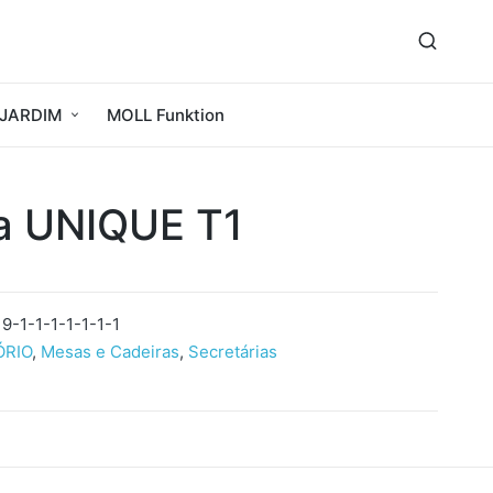
JARDIM
MOLL Funktion
ia UNIQUE T1
9-1-1-1-1-1-1-1
ÓRIO
,
Mesas e Cadeiras
,
Secretárias