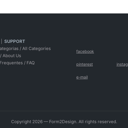
|
SUPPORT
ategorias
/
All Categories
facebook
/ About Us
Frequentes
/
FAQ
pinterest
insta
e-mail
Copyright 2026 — Form2Design. All rights reserved.