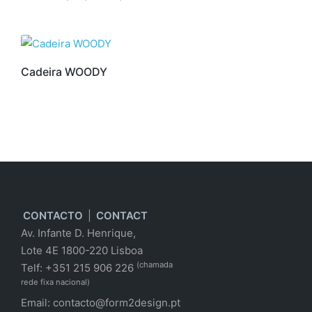
Cadeira WOODY
CONTACTO
|
CONTACT
Av. Infante D. Henrique,
Lote 4E 1800-220 Lisboa
(chamada
Telf: +351 215 906 226
rede fixa nacional)
Email:
contacto@form2design.pt