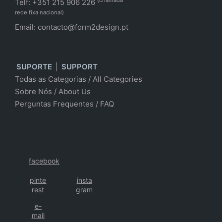
Telf: +351 215 906 226
rede fixa nacional)
Email:
contacto@form2design.pt
SUPORTE
|
SUPPORT
Todas as Categorias
/
All Categories
Sobre Nós
/ About Us
Perguntas Frequentes
/
FAQ
facebook
pinte
insta
rest
gram
e-
mail