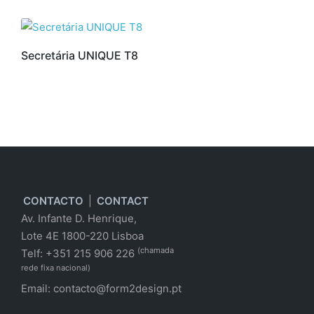
Secretária UNIQUE T8
CONTACTO
|
CONTACT
Av. Infante D. Henrique,
Lote 4E 1800-220 Lisboa
(chamada
Telf: +351 215 906 226
rede fixa nacional)
Email:
contacto@form2design.pt