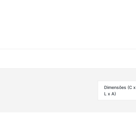
Dimensões (C x
L x A)