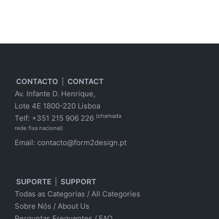
CONTACTO
|
CONTACT
Av. Infante D. Henrique,
Lote 4E 1800-220 Lisboa
(chamada
Telf: +351 215 906 226
rede fixa nacional)
Email:
contacto@form2design.pt
SUPORTE
|
SUPPORT
Todas as Categorias
/
All Categories
Sobre Nós
/ About Us
Perguntas Frequentes
/
FAQ