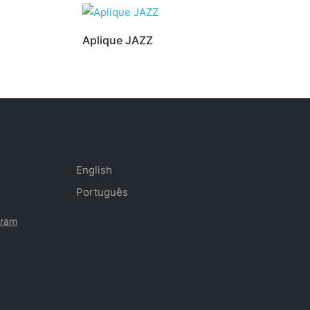
Aplique JAZZ
English
Português
gram