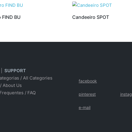
o FIND BU
Candeeiro SPOT
|
SUPPORT
ategorias
/
All Categories
facebook
/ About Us
Frequentes
/
FAQ
pinterest
insta
e-mail