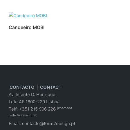
Candeeiro MOBI
CONTACTO
|
CONTACT
Av. Infante D. Henrique,
Lote 4E 1800-220 Lisboa
(chamada
Telf: +351 215 906 226
rede fixa nacional)
Email:
contacto@form2design.pt