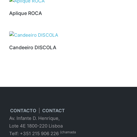
Aplique ROCA
Candeeiro DISCOLA
CONTACTO
|
CONTACT
Av. Infante D. Henrique,
Lote 4E 1800-220 Lisboa
(chamada
Telf: +351 215 906 226