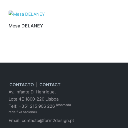
Mesa DELANEY
CONTACTO
|
CONTACT
Av. Infante D. Henrique,
Lote 4E 1800-220 Lisboa
(chamada
Telf: +351 215 906 226
rede fixa nacional)
Email:
contacto@form2design.pt