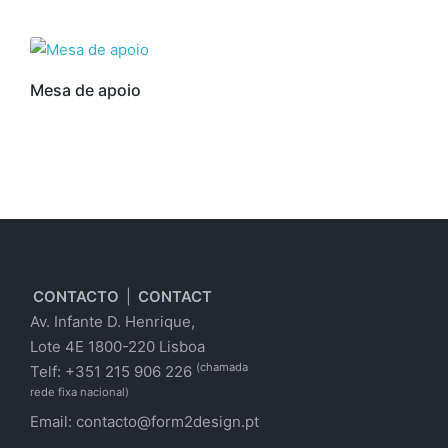
Mesa de apoio
CONTACTO
|
CONTACT
Av. Infante D. Henrique,
Lote 4E 1800-220 Lisboa
(chamada
Telf: +351 215 906 226
rede fixa nacional)
Email:
contacto@form2design.pt