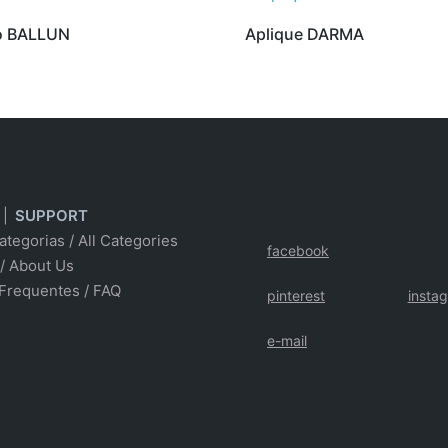
o BALLUN
Aplique DARMA
|
SUPPORT
ategorias
/
All Categories
facebook
/ About Us
Frequentes
/
FAQ
pinterest
insta
e-mail