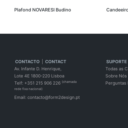
Plafond NOVARESI Budino
Candeeir
CONTACTO
|
CONTACT
SUPORTE
Av. Infante D. Henrique,
Todas as C
Lote 4E 1800-220 Lisboa
Sobre Nós
(chamada
Telf: +351 215 906 226
Perguntas 
rede fixa nacional)
Email:
contacto@form2design.pt