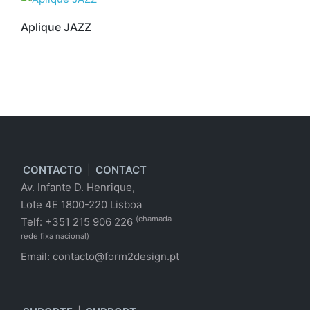
Aplique JAZZ
CONTACTO
|
CONTACT
Av. Infante D. Henrique,
Lote 4E 1800-220 Lisboa
(chamada
Telf: +351 215 906 226
rede fixa nacional)
Email:
contacto@form2design.pt