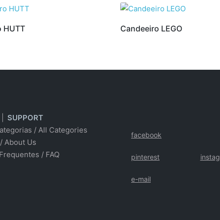
o HUTT
Candeeiro LEGO
|
SUPPORT
ategorias
/
All Categories
facebook
/ About Us
Frequentes
/
FAQ
pinterest
insta
e-mail