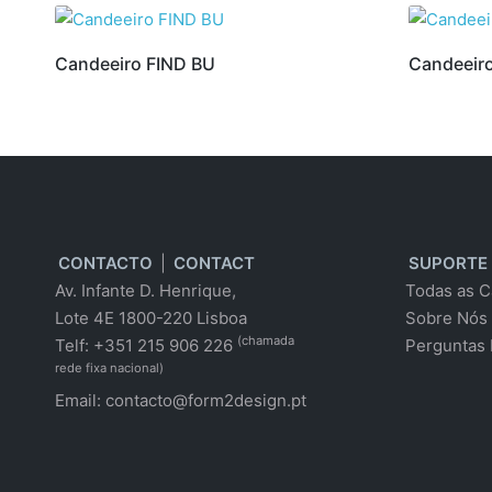
Candeeiro FIND BU
Candeeir
CONTACTO
|
CONTACT
SUPORTE
Av. Infante D. Henrique,
Todas as C
Lote 4E 1800-220 Lisboa
Sobre Nós
(chamada
Telf: +351 215 906 226
Perguntas 
rede fixa nacional)
Email:
contacto@form2design.pt