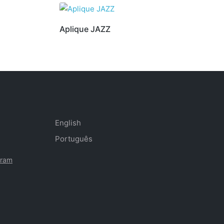
Aplique JAZZ
English
Português
gram