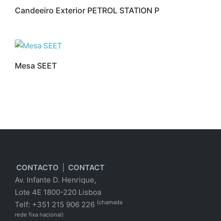
Candeeiro Exterior PETROL STATION P
Mesa SEET
CONTACTO
|
CONTACT
Av. Infante D. Henrique,
Lote 4E 1800-220 Lisboa
(chamada
Telf: +351 215 906 226
rede fixa nacional)