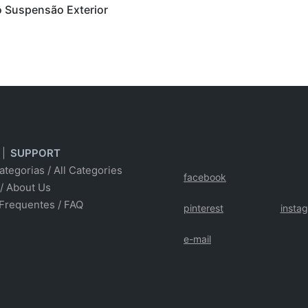
 Suspensão Exterior
|
SUPPORT
ategorias
/
All Categories
facebook
/ About Us
Frequentes
/
FAQ
pinterest
insta
e-mail