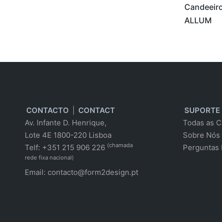
Candeeiro
ALLUM
CONTACTO
|
CONTACT
SUPORTE
Av. Infante D. Henrique,
Todas as C
Lote 4E 1800-220 Lisboa
Sobre Nós
(chamada
Telf: +351 215 906 226
Perguntas 
rede fixa nacional)
Email:
contacto@form2design.pt