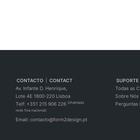
CONTACTO
|
CONTACT
SUPORTE
Av. Infante D. Henrique,
Todas as C
Lote 4E 1800-220 Lisboa
Sobre Nós
(chamada
Telf: +351 215 906 226
Perguntas 
rede fixa nacional)
Email:
contacto@form2design.pt