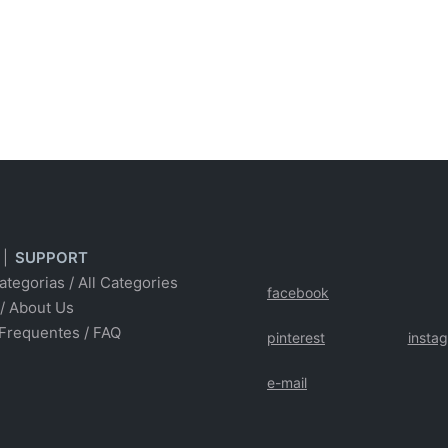
|
SUPPORT
ategorias
/
All Categories
facebook
/ About Us
Frequentes
/
FAQ
pinterest
insta
e-mail