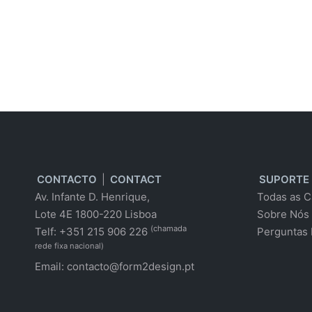
CONTACTO
|
CONTACT
SUPORTE
Av. Infante D. Henrique,
Todas as C
Lote 4E 1800-220 Lisboa
Sobre Nós
(chamada
Telf: +351 215 906 226
Perguntas 
rede fixa nacional)
Email:
contacto@form2design.pt