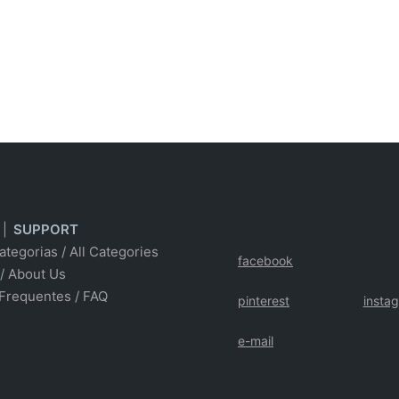
|
SUPPORT
ategorias
/
All Categories
facebook
/ About Us
Frequentes
/
FAQ
pinterest
insta
e-mail